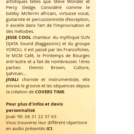
artistiques telles que Steve Wonder et
Percy Sledge. Considéré comme le
bobby Mcferrin africain, virtuose vocal,
guitariste et percussionniste d’exception,
il excelle dans l’art de l’improvisation et
des mélodies.
JESSE COOL
chanteur du mythique SUN
DJATA Sound (Raggasonic) et du groupe
YOROU. Il est passé par les Francofolies,
le MCM Café, le Printemps de Bourges
entr'autre et a fait de nombreuses 1ères
parties: Dennis Brown, Culture,
Ijahman...
JIVALI
choriste et instrumentiste, elle
envoie le groove et les séquences depuis
la création de
COVERS TIME
.
Pour plus d'infos et devis
personnalisé
Jivali Tél:
06 31 22 37 63
Vous trouverez leur différent répertoire
en audio présentés
ICI
.