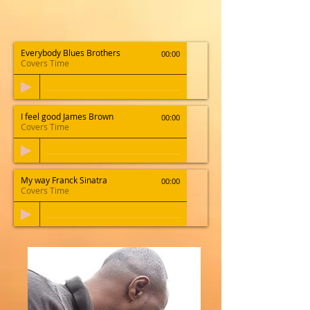
Everybody Blues Brothers
00:00
Covers Time
I feel good James Brown
00:00
Covers Time
My way Franck Sinatra
00:00
Covers Time