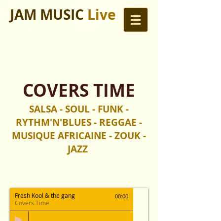
JAM MUSIC
Live
COVERS TIME
SALSA - SOUL - FUNK -
RYTHM'N'BLUES - REGGAE -
MUSIQUE AFRICAINE - ZOUK -
JAZZ
Fresh Kool & the gang
00:00
Covers Time