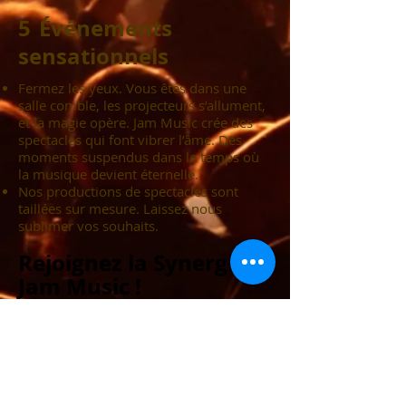
5
Événements
sensationnel
s
Fermez les yeux. Vous êtes dans une
salle comble, les projecteurs s’allument,
et la magie opère. Jam Music crée des
spectacles qui font vibrer l’âme. Des
moments suspendus dans le temps où
la musique devient éternelle.
Nos productions de spectacles sont
taillées sur mesure. Laissez nous
sublimer vos souhaits
.
Rejoignez la Synergie
Jam Music !
Visitez le site web et découvrez
comment vous pouvez participer à cette
aventure. Que vous soyez musicien,
mélomane ou simplement curieux, il y a
une place pour vous dans cette