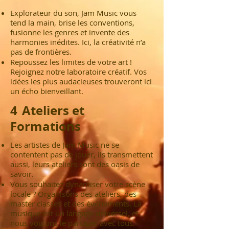
Explorateur du son, Jam Music vous
tend la main, brise les conventions,
fusionne les genres et invente des
harmonies inédites. Ici, la créativité n’a
pas de frontières.
Repoussez les limites de votre art !
Rejoignez notre laboratoire créatif. Vos
idées les plus audacieuses trouveront ici
un écho bienveillant.
4
Ateliers et
Formations
Les artistes de Jam Music ne se
contentent pas de jouer, ils transmettent
aussi, leurs ateliers sont des oasis de
savoir.
Vous souhaitez dynamiser votre scène
locale ? Organisons des ateliers, des
master classes et des événements. La
musique est un langage universel, et
nous voulons le partager avec tous.