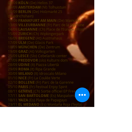
08/09
KÖLN
(De) Helios 37
09/09
AMSTERDAM
(Nl) Tolhuistuin
10/09
BERLIN
(De) Holzmarkt 25
(Friedrichshain)
11/09
FRANKFURT AM MAIN
(De) Mainufer
13/09
VILLEURBANNE
(Fr) Parc de la Feyssine
14/09
LAUSANNE
(Ch) Place de l’Europe (Flon)
15/09
ZURICH
(Ch) Wipkingerpark
16/09
BREGENZ
(At) Austriahaus
17/09
ULM
(De) Glacis Park
18/09
MÜNCHEN
(De) Zentrum
19/09
GRAZ
(At) Volksgarten
25/09
LESCE
(Slo) Cebelarski center
27/09
PREDDVOR
(slo) Kulturni dom
28/09
UDINE
(It) Piazza Libertà
29/09
ROMA
(It) Ripa Grande
30/09
MILANO
(It) Idroscalo Milano
01/10
NICE
(Fr) La Coulée Verte
02/10
BOLLENE
(Fr) Parc de la Garenne
05/10
PARIS
(Fr) Festival Enjoy Spirit
08/11
GENEVE
(Ch) Sortie officiel EP Freedom
17/11
SAN BARTOLOME
(Es) Maspalomas
18/11
YAIZA
(Es) Playa de Papagayo
23/11
EL MEDANO
(Es) Montaña Roja (Tejita)
24 /11
PUERTO DE LA CRUZ
(Es) Parque Taoro
25/11
LOS CRISTIANOS
(Es
) Plaza de la
Pescadora
29/11
BRUXELLES
(Be) Sortie officiel EP
Freedom
05/12
PARIS
(Fr) Sortie officiel EP Freedom