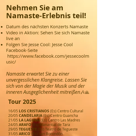
Nehmen Sie am
Namaste-Erlebnis teil!
Datum des nächsten Konzerts Namaste
Video in Aktion: Sehen Sie sich Namaste
live an
Folgen Sie Jesse Cool: Jesse Cool
Facebook-Seite
https://www.facebook.com/jessecoolm
usic/
Namaste erwartet Sie zu einer
unvergesslichen Klangreise. Lassen Sie
sich von der Magie der Musik und der
inneren Ausgeglichenheit mitreißen
🎶🙏
Tour 2025
16/05
LOS CRISTIANOS
(Es)
Centro Cultural
20/05
CANDELARIA
(Es) Centro Guancha
21/05
LA LAGUNA
(Es) Centro Las Madres
24/05
ARAFO
(Es) Manantial de Tara
29/05
TEGUESTE
(Es) Teatro de Tegueste
31
/05
ARICO
(Es) San Borondón