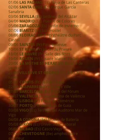
01/06
LAS PALMAS
(Es) Playa de Las Canteras
02/06
SANTA CRUZ (
Es)
Parque García
Sanabria
03/06
SEVILLA
(Es) Jardines del Alcázar
04/06
MADRID
(Es) Puente de Colores
05/06
ZARAGOZA
(Es) Jardín de Invierno
07/06
BIARITZ
(Fr) Surf Hostel
08/06
FLOIRAC
(Fr) amphithéâtre du Parc
Castel
09/06
SAINTES
(Fr) Parc Bellevue
10/06
ST REMY
(Fr) Jardin du Prieuré
18/06
LE HAVRE
(Fr) Salle des fêtes
19/06
ROUEN
(Fr) Square Marcel-Halbout
20/06
LA MOTHE ST HERAY
(Fr) théâtre de
verdure
21/06
VILLEUVE ST GEORGE
(Fr) Méd. René
Fallet
05/07
CONTIS
(Fr) Yelloh Village
22/07
HASPARREN
(Fr)- Centre Ville
27/07
BARCELONA
(Es) Plaça del Fòrum
28/07
VALENCIA
(Es) La Marina de València
29/07
LISBOA
(Pt) Praça do Comércio
30/07
PORTO
(Pt) Vila Nova de Gaia
03/08
VIGO
(Es) Terraza del Auditorio Mar de
Vigo
04/08
A CORUÑA
(Es) Muelle de Batería
05/08
GIRÓN
(Es) Universidad Laboral
06/08
BILBAO
(Es) Casco Viejo
07/09
CHEVETOGNE
(Be) amphithéâtre
extérieur