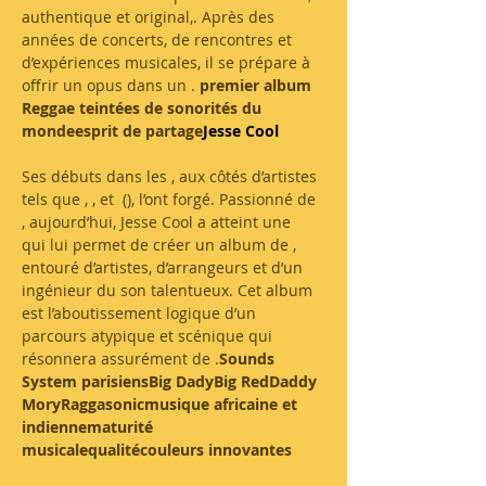
authentique et original,
. Après des 
années de concerts, de rencontres et 
d’expériences musicales, il se prépare à 
offrir un opus dans un 
.
 premier album 
Reggae
 teintées de sonorités du 
monde
esprit de partage
Jesse Cool
Ses débuts dans les 
, aux côtés d’artistes 
tels que 
, 
, et 
 (
), l’ont forgé. Passionné de 
, aujourd’hui, Jesse Cool a atteint une 
qui lui permet de créer un album de 
, 
entouré d’artistes, d’arrangeurs et d’un 
ingénieur du son talentueux. Cet album 
est l’aboutissement logique d’un 
parcours atypique et scénique qui 
résonnera assurément de 
.
Sounds 
System parisiens
Big Dady
Big Red
Daddy 
Mory
Raggasonic
musique africaine et 
indienne
maturité 
musicale
qualité
couleurs innovantes