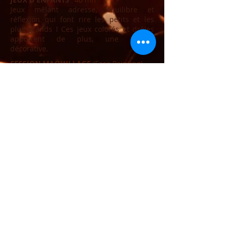
Jeux mêlant adresse, équilibre et
réflexion qui font rire les petits et les
plus grands ! Ces jeux colorés et drôles
apportent de plus, une touche
décorative.
SESSION MAQUILLAGE
(Face Painting)
"40
mn"
En quelques coups de pinceaux, les
enfants sont maquillés en relation avec
le thème. Grâce à l'illusion du
maquillage, les bambins deviennent
acteurs de l'évènement.
SPECTACLE CONTE INTERACTIF
"30 mn"
Un conte populaire, "Blanche neige et les
7 nains" interprété par 2 comédiens de la
compagnie "Par Mabouille" transporte
les enfants dans une histoire célèbre de
conte de fée. Le conteur les invite à
participer et à interagir tout au long du
spectacle. Véritable metteur en scène, il
fait vivre les personnages avec la
complicité de quelques enfants choisis