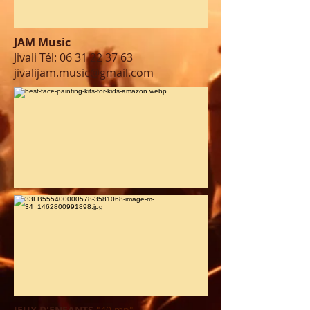
JAM Music
Jivali Tél:
06 31 22 37 63
jivalijam.music@gmail.com
JEUX D'ENFANTS
"40
mn"