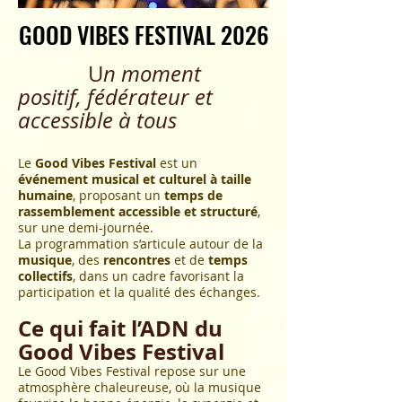
GOOD VIBES FESTIVAL 2026
GOOD VIBES FESTIVAL 2026
​ U
n moment
positif, fédérateur et
accessible à tous
Le
Good Vibes Festival
est un
événement musical et culturel à taille
humaine
, proposant un
temps de
rassemblement accessible et structuré
,
sur une demi-journée.
La programmation s’articule autour de la
musique
, des
rencontres
et
de
temps
collectifs
, dans un cadre favorisant la
participation et la qualité des échanges.
Ce qui fait l’ADN du
Good Vibes Festival
Le Good Vibes Festival repose sur une
atmosphère chaleureuse, où la musique