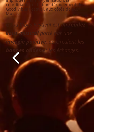
impliqués dans l’organisation, la
coordination et le bon déroulement du
Good Vibes Festival, aux côtés de JAM
Music.
Good Vibes Festival est un
rendez-
vous musical
porté par une
énergie positive
, où circulent
les
bonnes ondes
et les échanges.