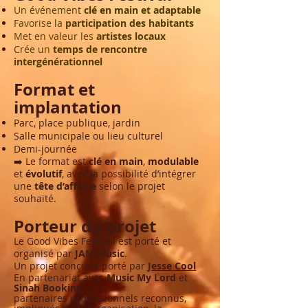
Un événement
clé en main et adaptable
Favorise la
participation des habitants
Met en valeur les
artistes locaux
Crée un
temps de rencontre
intergénérationnel
Format et
implantation
Parc, place publique, jardin
Salle municipale ou lieu culturel
Demi-journée
➡️ Le format est
clé en main
,
modulable
et
évolutif
, avec la possibilité d’intégrer
une
tête d’affiche
selon le projet
souhaité.
Porteur du projet
Le Good Vibes Festival est porté et
organisé par
JAM Music
.
Un projet conçu et porté par
Jesse Cool
En partenariat avec
Music My Lord
et
Sinah Booking
,
partenaires professionnels reconnus,