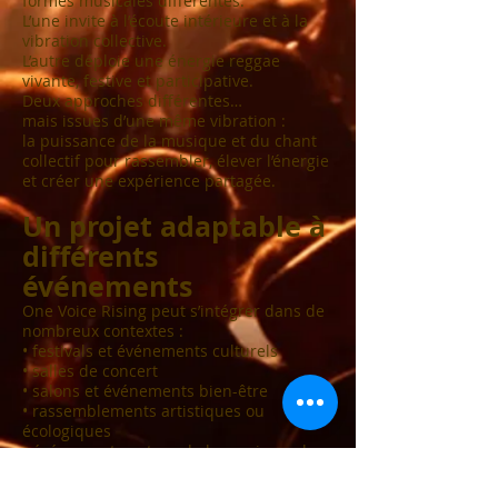
formes musicales différentes.
L’une invite à l’écoute intérieure et à la
vibration collective.
L’autre déploie une énergie reggae
vivante, festive et participative.
Deux approches différentes…
mais issues d’une même vibration :
la puissance de la musique et du chant
collectif pour rassembler, élever l’énergie
et créer une expérience partagée.
Un projet adaptable à
différents
événements
One Voice Rising peut s’intégrer dans de
nombreux contextes :
• festivals et événements culturels
• salles de concert
• salons et événements bien-être
• rassemblements artistiques ou
écologiques
• événements autour de la musique, du
lien humain et de la créativité collective
Son approche participative et universelle