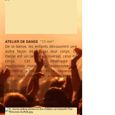
ATELIER DE DANSE
"15
mn
"
De la danse, les enfants découvrent une
autre façon de bouger leur corps. La
Danse est un langage universel, celui du
corps. Cet atelier développe les
possibilités motrices et expressives, la
sensibilité artistique et la capacité à
créer, puis d'enrichir son vocabulaire
gestuel.
JAM Music
Jivali Tél:
06 31 22 37 63
jivalijam.music@gmail.com