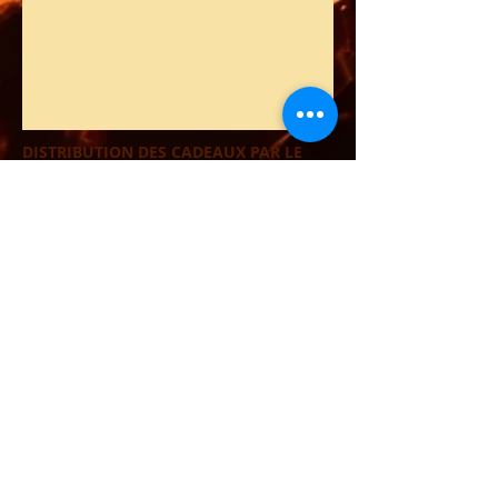
DISTRIBUTION DES CADEAUX PAR LE
PERE NOËL
"30
mn"
La distribution de cadeaux de Noël est
un moment très attendu par les enfants.
A la vu du Père Noël, les bambins
débordent de joie et d'enthousiasme.
C'est la magie de noël qui s'opère
spontanément. Avec la complicité des
parents, le Père Noël appelle l'enfant par
son prénom, lui dit quelques mots gentils
et lui donne son cadeau.