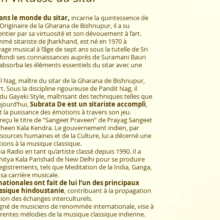
ns le monde du sitar,
incarne la quintessence de
Originaire de la Gharana de Bishnupur, il a su
ier par sa virtuosité et son dévouement à l’art.
mé sitariste de Jharkhand, est né en 1970 à
e musical à l’âge de sept ans sous la tutelle de Sri
rofondi ses connaissances auprès de Suramani Bauri
bsorba les éléments essentiels du sitar avec une
l Nag, maître du sitar de la Gharana de Bishnupur,
. Sous la discipline rigoureuse de Pandit Nag, il
u Gayeki Style, maîtrisant des techniques telles que
Aujourd’hui,
Subrata De est un sitariste accompli
,
t la puissance des émotions à travers son jeu.
 a reçu le titre de “Sangeet Praveen” de Prayag Sangeet
cheen Kala Kendra. Le gouvernement indien, par
ssources humaines et de la Culture, lui a décerné une
ions à la musique classique.
ia Radio en tant qu’artiste classé depuis 1990. Il a
hitya Kala Parishad de New Delhi pour se produire
gistrements, tels que Meditation de la India, Ganga,
sa carrière musicale.
nationales
ont fait de lui l’un des principaux
ssique hindoustanie
, contribuant à la propagation
ation des échanges interculturels.
gné de musiciens de renommée internationale, vise à
érentes mélodies de la musique classique indienne.