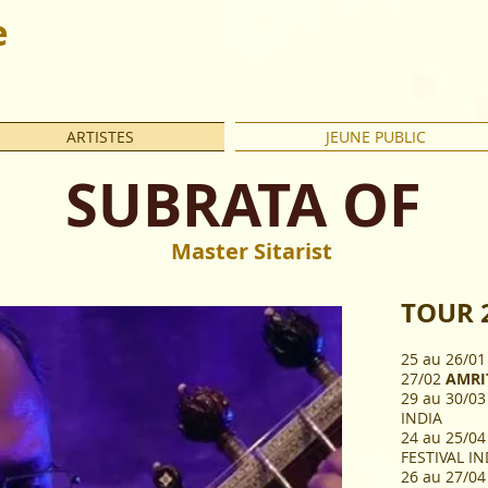
e
ARTISTES
JEUNE PUBLIC
SUBRATA OF
Master Sitarist
TOUR 
25 au 26/0
27/02
AMRI
29 au 30/0
INDIA
24 au 25/0
FESTIVAL IN
26 au 27/0