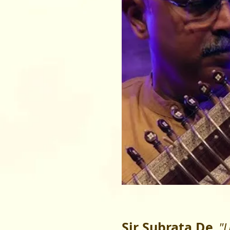
Sir Subrata De
"U