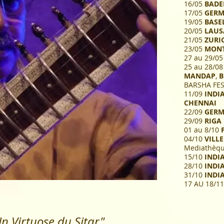
16/05
BADE
17/05
GERMA
19/05
BASE
20/05
LAU
21/05
ZURI
23/05
MONT
27 au 29/0
25 au 28/0
MANDAP
,
B
BARSHA FES
11/09
INDIA
CHENNAI
22/09
GERM
29/09
RIGA 
01 au 8/10
P
04/10
VILLE
Mediathèq
15/10
INDIA
28/10
INDIA
31/10
INDI
17 AU 18/1
n Virtuose du Sitar"