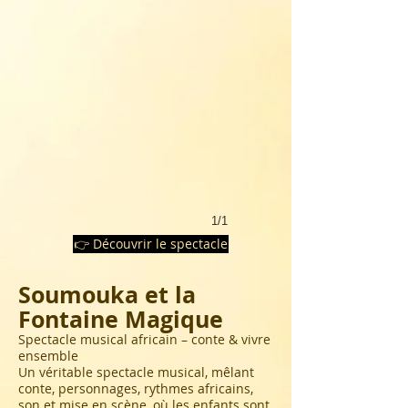
1/1
👉 Découvrir le spectacle
Soumouka et la
Fontaine Magique
Spectacle musical africain – conte & vivre
ensemble
Un véritable spectacle musical, mêlant
conte, personnages, rythmes africains,
son et mise en scène, où les enfants sont