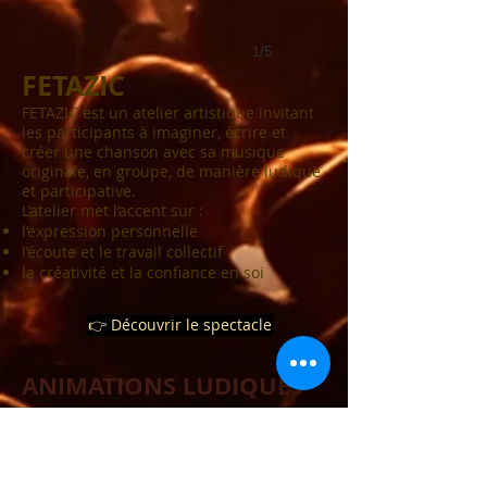
1/5
FETAZIC
FETAZIC est un atelier artistique invitant
les participants à imaginer, écrire et
créer une chanson avec sa musique
originale, en groupe, de manière ludique
et participative.
L’atelier met l’accent sur :
l’expression personnelle
l’écoute et le travail collectif
la créativité et la confiance en soi
👉 Découvrir le spectacle
ANIMATIONS LUDIQUES
& FESTIVES