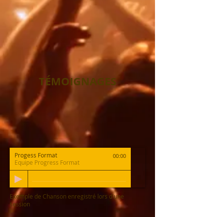
TÉMOIGNAGES
Progess Format
00:00
Equipe Progress Format
Exemple de Chanson enregistré lors d'une
session