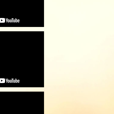
aries
SENEGAL
fe
Saly Portudal