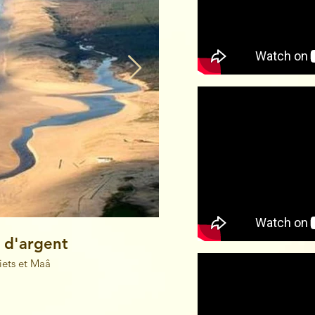
 d'argent
Les Can
iets et Maâ
Teneri