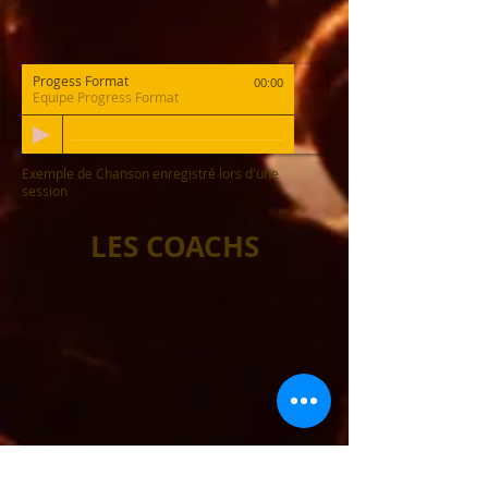
Progess Format
00:00
Equipe Progress Format
Exemple de Chanson enregistré lors d'une
session
LES COACHS