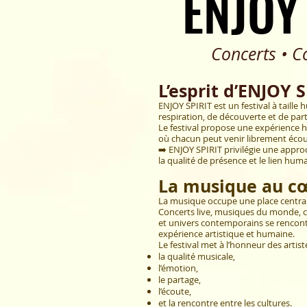
ENJOY
ENJOY
Concerts • Confé
L’esprit d’ENJOY 
ENJOY SPIRIT est un festival à tail
respiration, de découverte et de part
Le festival propose une expérience hu
où chacun peut venir librement écout
➡️ ENJOY SPIRIT privilégie une approc
la qualité de présence et le lien huma
La musique au cœ
La musique occupe une place central
Concerts live, musiques du monde, cr
et univers contemporains se renco
expérience artistique et humaine.
Le festival met à l’honneur des artist
la qualité musicale,
l’émotion,
le partage,
l’écoute,
et la rencontre entre les cultures.