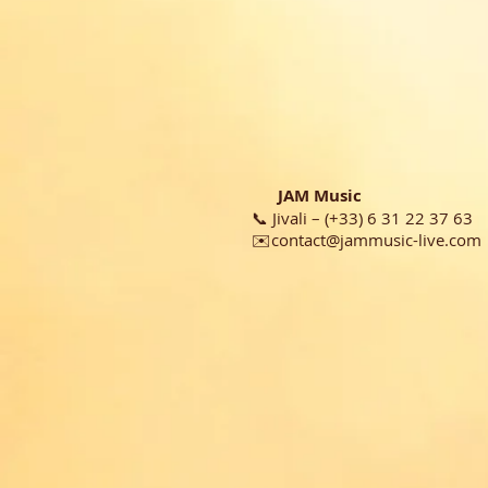
JAM Music
📞 Jivali – (+33) 6 31 22 37 63
✉️
contact@jammusic-live.com