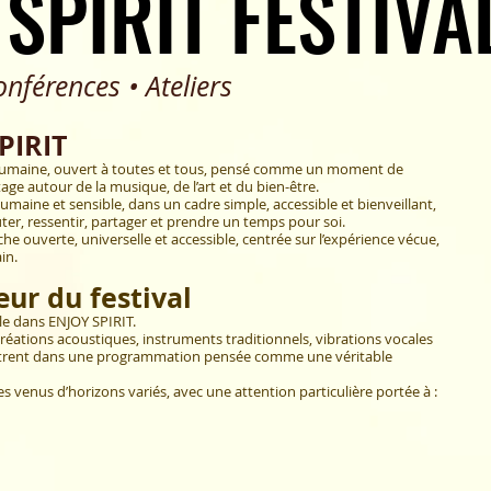
 SPIRIT FESTIVA
 SPIRIT FESTIVA
rences • Ateliers
SPIRIT
le humaine, ouvert à toutes et tous, pensé comme un moment de
age autour de la musique, de l’art et du bien-être.
maine et sensible, dans un cadre simple, accessible et bienveillant,
er, ressentir, partager et prendre un temps pour soi.
he ouverte, universelle et accessible, centrée sur l’expérience vécue,
in.
ur du festival
e dans ENJOY SPIRIT.
éations acoustiques, instruments traditionnels, vibrations vocales
ntrent dans une programmation pensée comme une véritable
es venus d’horizons variés, avec une attention particulière portée à :