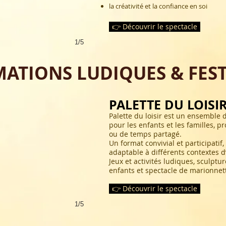
la créativité et la confiance en soi
👉 Découvrir le spectacle
1/5
ATIONS LUDIQUES & FEST
PALETTE DU LOISI
Palette du loisir est un ensemble 
pour les enfants et les familles, 
ou de temps partagé.
Un format convivial et participati
adaptable à différents contextes d’
Jeux et activités ludiques, sculptu
enfants et spectacle de marionnett
👉 Découvrir le spectacle
1/5