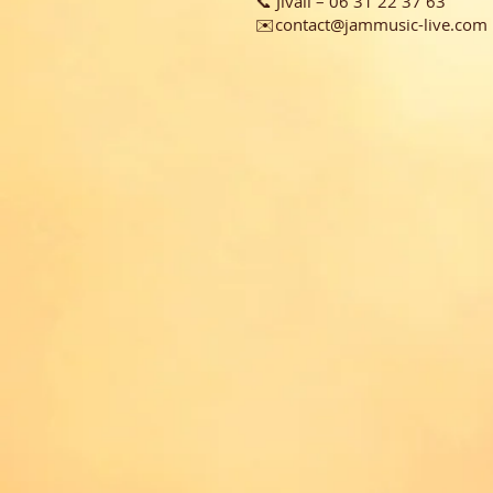
📞 Jivali – 06 31 22 37 63
✉️contact@jammusic-live.com