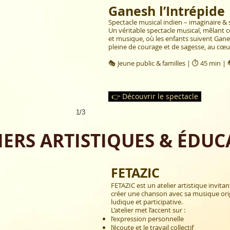
Ganesh l’Intrépide
Spectacle musical indien – imaginaire &
Un véritable spectacle musical, mêlant
et musique, où les enfants suivent Ga
pleine de courage et de sagesse, au cœu
🎭 Jeune public & familles | ⏱ 45 min |
👉 Découvrir le spectacle
1/3
IERS ARTISTIQUES & ÉDUC
FETAZIC
FETAZIC est un atelier artistique invitan
créer une chanson avec sa musique ori
ludique et participative.
L’atelier met l’accent sur :
l’expression personnelle
l’écoute et le travail collectif