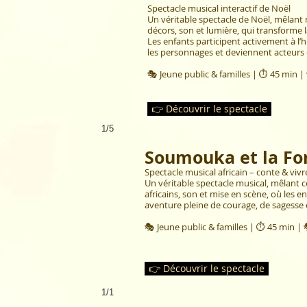
Spectacle musical interactif de Noël
Un véritable spectacle de Noël, mêlan
décors, son et lumière, qui transforme l
Les enfants participent activement à l’h
les personnages et deviennent acteurs 
🎭 Jeune public & familles | ⏱ 45 min 
👉 Découvrir le spectacle
1/5
Soumouka et la Fo
Spectacle musical africain – conte & viv
Un véritable spectacle musical, mêlant
africains, son et mise en scène, où les 
aventure pleine de courage, de sagesse e
🎭 Jeune public & familles | ⏱ 45 min |
👉 Découvrir le spectacle
1/1