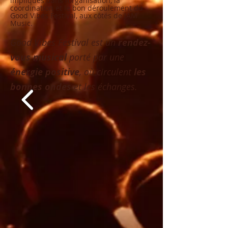
impliqués dans l’organisation, la
coordination et le bon déroulement du
Good Vibes Festival, aux côtés de JAM
Music.
Good Vibes Festival est un
rendez-
vous musical
porté par une
énergie positive
, où circulent
les
bonnes ondes
et les échanges.