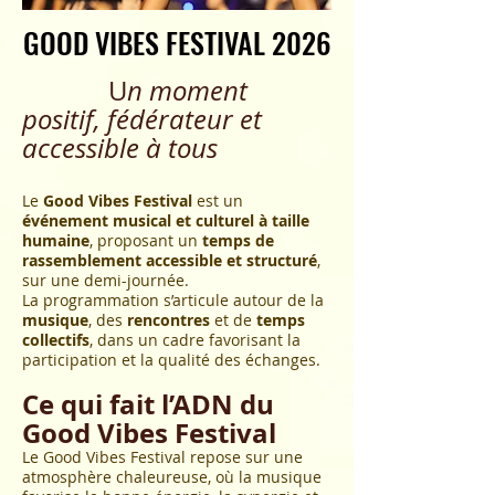
GOOD VIBES FESTIVAL 2026
GOOD VIBES FESTIVAL 2026
​ U
n moment
positif, fédérateur et
accessible à tous
Le
Good Vibes Festival
est un
événement musical et culturel à taille
humaine
, proposant un
temps de
rassemblement accessible et structuré
,
sur une demi-journée.
La programmation s’articule autour de la
musique
, des
rencontres
et
de
temps
collectifs
, dans un cadre favorisant la
participation et la qualité des échanges.
Ce qui fait l’ADN du
Good Vibes Festival
Le Good Vibes Festival repose sur une
atmosphère chaleureuse, où la musique