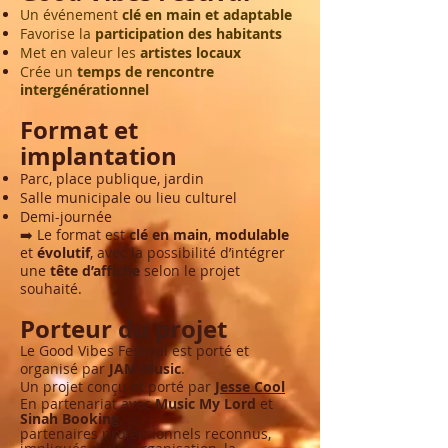
Un événement
clé en main et adaptable
Favorise la
participation des habitants
Met en valeur les
artistes locaux
Crée un
temps de rencontre
intergénérationnel
Format et
implantation
Parc, place publique, jardin
Salle municipale ou lieu culturel
Demi-journée
➡️ Le format est
clé en main
,
modulable
et
évolutif
, avec la possibilité d’intégrer
une
tête d’affiche
selon le projet
souhaité.
Porteur du projet
Le Good Vibes Festival est porté et
organisé par
JAM Music
.
Un projet conçu et porté par
Jesse Cool
En partenariat avec
Music My Lord
et
Sinah Booking
,
partenaires professionnels reconnus,