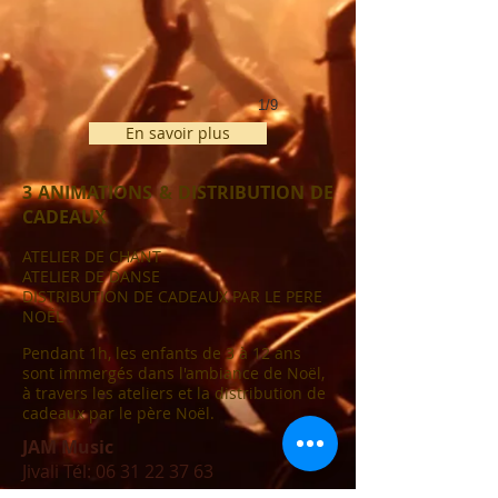
1/9
En savoir plus
3 ANIMATIONS & DISTRIBUTION DE
CADEAUX
ATELIER DE CHANT
ATELIER DE DANSE
DISTRIBUTION DE CADEAUX PAR LE PERE
NOËL
Pendant 1h, les enfants de 3 à 12 ans
sont immergés dans l'ambiance de Noël,
à travers les ateliers et la distribution de
cadeaux par le père Noël.
JAM Music
Jivali Tél:
06 31 22 37 63
jivalijam.music@gmail.com