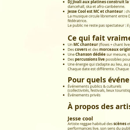
DJ Jivali aux platines construit la
dancehall, ska et afro-caribéenne.
Jesse Cool est MC et chanteur
: ch
La musique circule librement entre 
fédératrice.
Le public ne reste pas spectateur : i
Ce qui fait vraim
Un
MC chanteur
(flows + chant liv
Des
covers
et des
morceaux origi
Une
Chanson dédiée
sur mesure, s
Des
percussions live
possibles pour
Une énergie qui s’adapte au lieu, a
Chaque date est différente. Chaque 
Pour quels évén
Événements publics & culturels
(collectivités, festivals, lieux tourist
Événements privés
À propos des arti
Jesse cool
Artiste reggae habitué des
scènes
e
performances live, son sens du publi