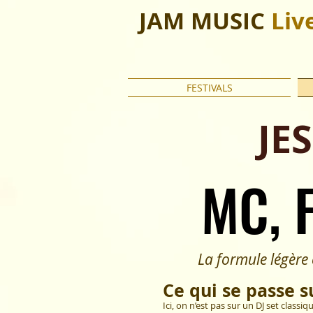
JAM MUSIC
Liv
FESTIVALS
JE
MC, 
MC, 
La formule légère et d
Ce qui se passe s
Ici, on n’est pas sur un DJ set classiq