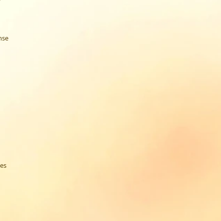
nse
les