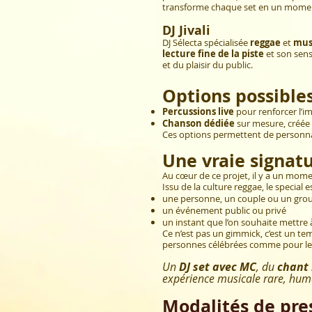
transforme chaque set en un moment 
DJ Jivali
DJ Sélecta spécialisée
reggae
et
mus
lecture fine de la piste
et son sens
et du plaisir du public.
Options possibles
Percussions live
pour renforcer l’i
Chanson dédiée
sur mesure, créée
Ces options permettent de personnali
Une vraie signatu
Au cœur de ce projet, il y a un momen
Issu de la culture reggae, le specia
une personne, un couple ou un gro
un événement public ou privé
un instant que l’on souhaite mettre 
Ce n’est pas un gimmick, c’est un te
personnes célébrées comme pour le 
​Un
DJ set avec MC
, du
chant 
expérience musicale rare, hu
Modalités de pre