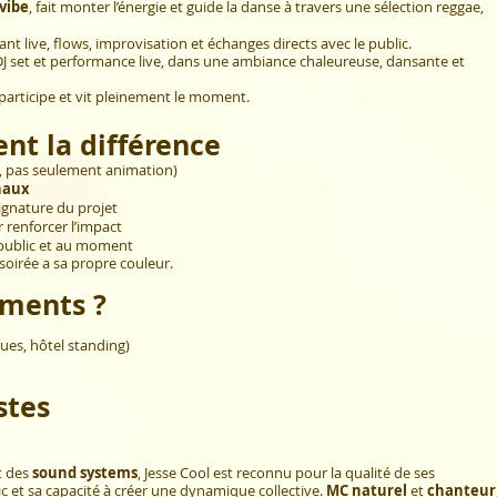
 vibe
, fait monter l’énergie et
guide la danse
à travers une sélection reggae,
ant live, flows, improvisation et échanges directs avec le public.
DJ set et performance live, dans une ambiance chaleureuse, dansante et
l participe et vit pleinement le moment.
ent la différence
e, pas seulement animation)
naux
ignature du projet
 renforcer l’impact
u public et au moment
soirée a sa propre couleur.
ements ?
iques, hôtel standing)
stes
t des
sound systems
, Jesse Cool est reconnu pour la qualité de ses
c et sa capacité à créer une dynamique collective.
MC naturel
et
chanteur