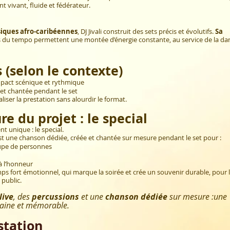
vivant, fluide et fédérateur.
iques afro-caribéennes
, DJ Jivali construit des sets précis et évolutifs.
Sa
 du tempo permettent une montée d’énergie constante, au service de la da
 (selon le contexte)
mpact scénique et rythmique
 et chantée pendant le set
ser la prestation sans alourdir le format.
re du projet : le special
t unique : le special.
l est une chanson dédiée, créée et chantée sur mesure pendant le set pour :
upe de personnes
à l’honneur
mps fort émotionnel, qui marque la soirée et crée un souvenir durable, pour 
public.
live
, des
percussions
et une
chanson dédiée
sur mesure :
une
maine et mémorable.
station