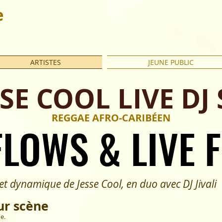
e
ARTISTES
JEUNE PUBLIC
SSE COOL LIVE DJ 
REGGAE AFRO-CARIBÉEN
FLOWS & LIVE F
FLOWS & LIVE F
ynamique de Jesse Cool, en duo avec DJ Jivali
ur scène
ue.