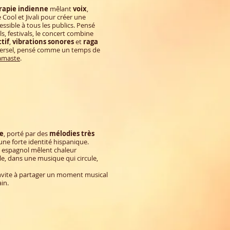
rapie indienne
mêlant
voix
,
 Cool et Jivali pour créer une
ssible à tous les publics. Pensé
s, festivals, le concert combine
tif
,
vibrations sonores
et
raga
iversel, pensé comme un temps de
amaste
.
re
, porté par des
mélodies très
une forte identité hispanique.
n espagnol mêlent chaleur
le, dans une musique qui circule,
invite à partager un moment musical
in.