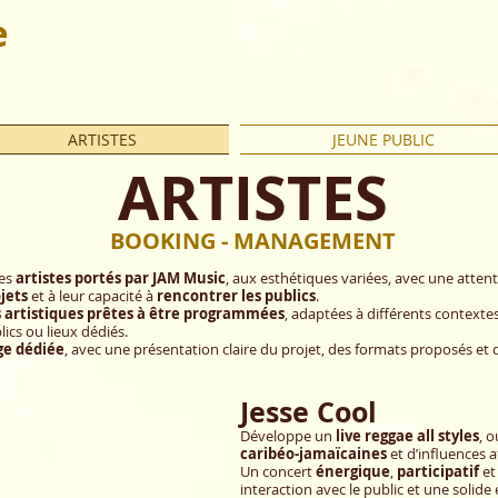
e
ARTISTES
JEUNE PUBLIC
ARTISTES
BOOKING - MANAGEMENT
des
artistes portés par JAM Music
, aux esthétiques variées, avec une attent
jets
et à leur capacité à
rencontrer les publics
.
s artistiques prêtes à être programmées
, adaptées à différents contextes 
ics ou lieux dédiés.
ge dédiée
, avec une présentation claire du projet, des formats proposés et 
Jesse Cool
Développe un
live reggae all styles
, o
caribéo-jamaïcaines
et d’influences a
Un concert
énergique
,
participatif
e
interaction avec le public et une solide