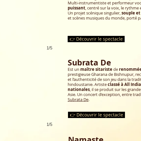
Multi-instrumentiste et performeur voc
puissant
, centré sur la voix, le rythme 
Un projet scénique singulier,
souple et
et scènes musiques du monde, porté 
👉 Découvrir le spectacle
1/5
Subrata De
E
st un
maître sitariste
de
renommée 
prestigieuse Gharana de Bishnupur, rec
et l’authenticité de son jeu dans la tra
hindoustanie. Artiste
classé à All Indi
nationales
, il se produit sur les gran
Asie. Un concert d’exception, entre trad
Subrata De
.
👉 Découvrir le spectacle
1/5
Namaste