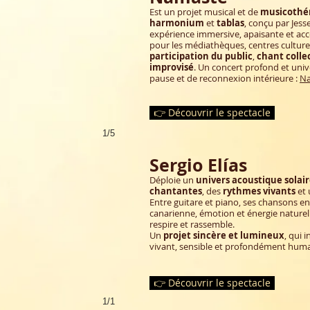
Est un projet musical et de
musicothé
harmonium
et
tablas
, conçu par Jesse
expérience immersive, apaisante et acce
pour les médiathèques, centres culturel
participation du public
,
chant collec
improvisé
. Un concert profond et un
pause et de reconnexion intérieure :
N
👉 Découvrir le spectacle
1/5
Sergio Elías
Déploie un
univers acoustique solai
chantantes
, des
rythmes vivants
et 
Entre guitare et piano, ses chansons e
canarienne, émotion et énergie naturel
respire et rassemble.
Un
projet sincère et lumineux
, qui 
vivant, sensible et profondément huma
👉 Découvrir le spectacle
1/1