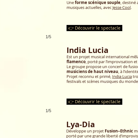
Une
forme scénique souple
, destiné 
musiques actuelles, avec
Jesse Cool
.
👉 Découvrir le spectacle
1/5
India Lucia
Est un projet musical international mê
flamenco
, porté par l’improvisation et
Le groupe propose un concert de fusio
musiciens de haut niveau
, à l’identi
Projet reconnu et primé,
India Lucia
tro
festivals et scènes musiques du monde
👉 Découvrir le spectacle
1/5
Lya-Dia
Développe un projet
Fusion–Ethnic
mê
porté par une grande liberté d’improvis