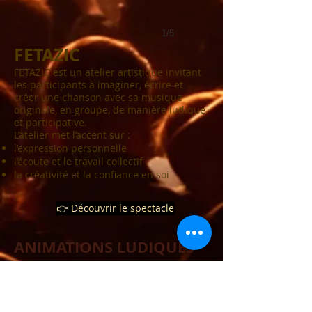
1/5
FETAZIC
FETAZIC est un atelier artistique invitant
les participants à imaginer, écrire et
créer une chanson avec sa musique
originale, en groupe, de manière ludique
et participative.
L’atelier met l’accent sur :
l’expression personnelle
l’écoute et le travail collectif
la créativité et la confiance en soi
👉 Découvrir le spectacle
ANIMATIONS LUDIQUES
& FESTIVES