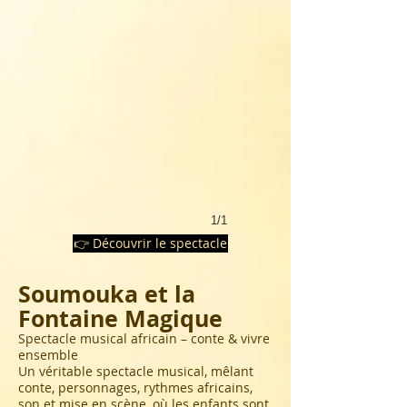
1/1
👉 Découvrir le spectacle
Soumouka et la
Fontaine Magique
Spectacle musical africain – conte & vivre
ensemble
Un véritable spectacle musical, mêlant
conte, personnages, rythmes africains,
son et mise en scène, où les enfants sont