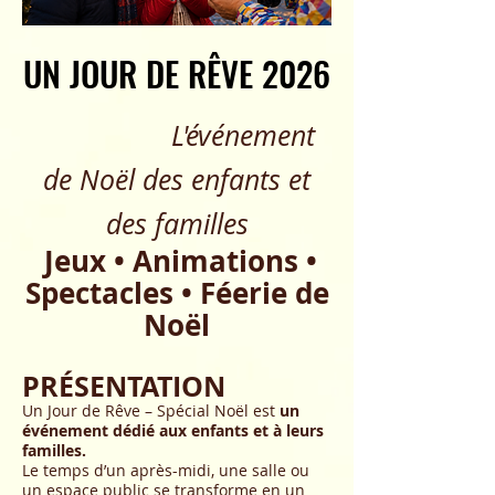
UN JOUR DE RÊVE 2026
UN JOUR DE RÊVE 2026
L'événement
de Noël des enfants et
des familles
Jeux • Animations •
Spectacles • Féerie de
Noël
PRÉSENTATION
Un Jour de Rêve – Spécial Noël est
un
événement dédié aux enfants et à leurs
familles.
Le temps d’un après-midi, une salle ou
un espace public se transforme en un