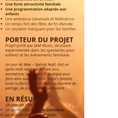
Une forte attractivité familiale
Une programmation adaptée aux
enfants
Une ambiance conviviale et fédératrice
Un temps fort des fêtes de fin d’année
Un souvenir marquant pour les familles
PORTEUR DU PROJET
Projet porté par JAM Music, structure
expérimentée dans les spectacles pour
enfants et les événements familiaux.
Un Jour de Rêve – Spécial Noël, c’est un
après-midi magique mêlant jeux,
animations, spectacles et musique pour
faire vivre aux enfants et à leurs familles
toute la féerie de Noël dans un moment de
partage, de joie et d’émerveillement.
EN RÉSUMÉ
Un jour de rêve, c’est :
un après-midi
hors du quotidien
,
un monde dédié aux enfants,