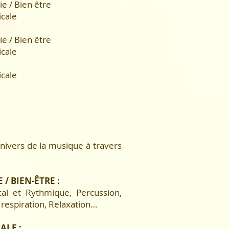
e / Bien être
icale
e / Bien être
icale
icale
univers de la musique à travers
/ BIEN-ÊTRE :
cal et Rythmique, Percussion,
 respiration, Relaxation…
ALE :