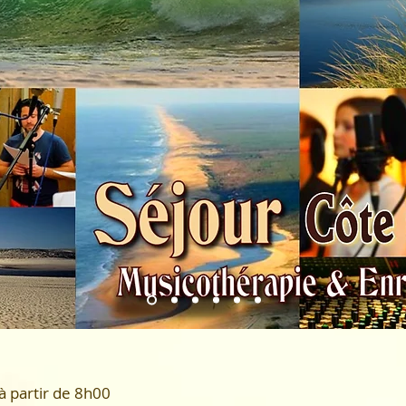
<
>
 à partir de 8h00