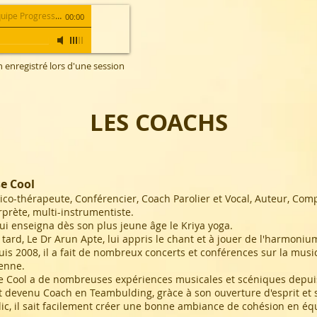
ipe Progress Format
00:00
enregistré lors d'une session
LES COACHS
se Cool
co-thérapeute, Conférencier,
Coach Parolier et Vocal, Auteur, Com
rprète, multi-instrumentiste.
ui enseigna dès son plus jeune âge le Kriya yoga.
 tard, Le Dr Arun Apte, lui appris le chant et à jouer de l'harmoniu
is 2008, il a fait de nombreux concerts et conférences sur la musi
enne.
e Cool a de nombreuses expériences musicales et scéniques depui
st devenu Coach en Teambulding, gràce à son ouverture d'esprit et 
ic,
il sait facilement créer une bonne ambiance de cohésion en éq