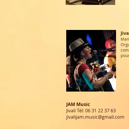
Jiva
Mana
Orga
com
pou
JAM Music
Jivali Tél:
06 31 22 37 63
jivalijam.music@gmail.com