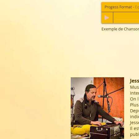
Progess Format
-
Equ
Exemple de Chanson 
Jes
Musi
Inte
On l
Plus
Depu
indi
Jess
Il e
publ