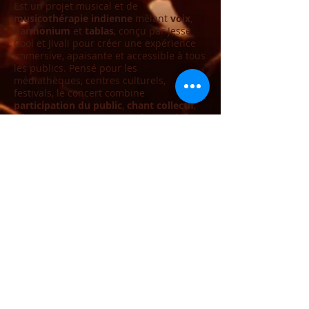
Est un projet musical et de
musicothérapie indienne
mêlant
voix
,
harmonium
et
tablas
, conçu par Jesse
Cool et Jivali pour créer une expérience
immersive, apaisante et accessible à tous
les publics. Pensé pour les
médiathèques, centres culturels,
festivals, le concert combine
participation du public
,
chant collectif
,
vibrations sonores
et
raga improvisé
. Un
concert profond et universel, pensé
comme un temps de pause et de
reconnexion intérieure :
Namaste
.