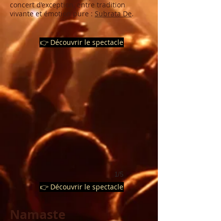
concert d’exception, entre tradition
vivante et émotion pure :
Subrata De
.
👉 Découvrir le spectacle
1/5
👉 Découvrir le spectacle
Namaste