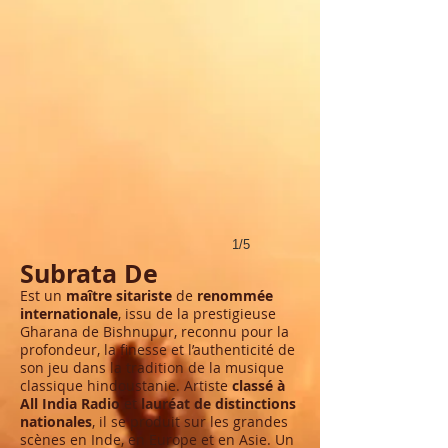
1/5
Subrata De
E
st un
maître sitariste
de
renommée
internationale
, issu de la prestigieuse
Gharana de Bishnupur, reconnu pour la
profondeur, la finesse et l’authenticité de
son jeu dans la tradition de la musique
classique hindoustanie. Artiste
classé à
All India Radio
et
lauréat de distinctions
nationales
, il se produit sur les grandes
scènes en Inde, en Europe et en Asie. Un