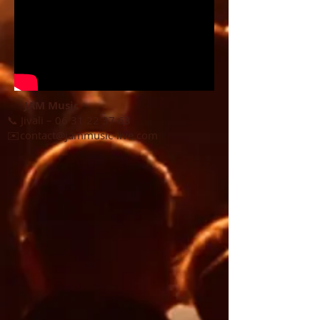
JAM Music
📞 Jivali –
06 31 22 37 63
✉️contact@jammusic-live.com