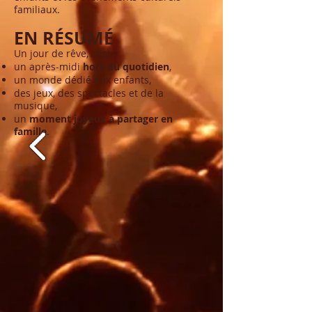
familiaux.
EN RÉSUMÉ
Un jour de rêve, c’est :
un après-midi
hors du quotidien
,
un monde dédié aux enfants,
des jeux, des spectacles et de la
musique,
un
moment joyeux à partager en
famille
.