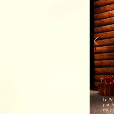
Le Pè
par l
music