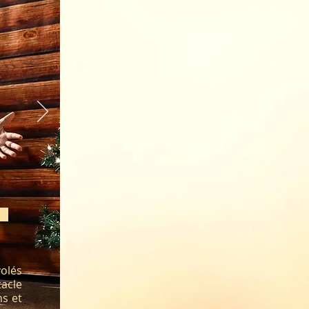
volés
acle
ns et