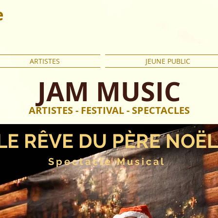
e
ARTISTES
JEUNE PUBLIC
JAM MUSIC
ARTISTES - FESTIVAL - SPECTACLES
LE RÊVE DU PÈRE NOËL
Spectacle Musical