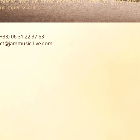
mières avec un décor enchanteur, offre au jeune publi
nt impérissable.”
: (+33) 06 31 22 37 63
ct@jammusic-live
.com