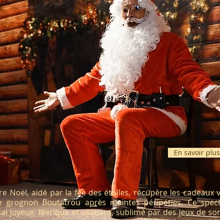
En savoir plus
re Noël, aidé par la fée des étoiles, récupère les cadeaux 
e grognon Boutatrou après maintes péripéties. Ce spect
al joyeux, féerique et exaltant, sublimé par des jeux de so