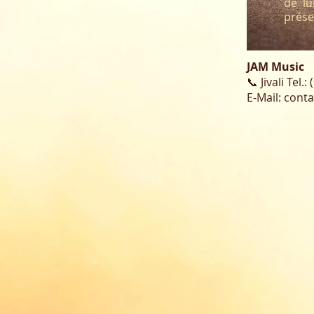
de lu
prése
JAM Music
📞 Jivali Tel.
E-Mail:
conta