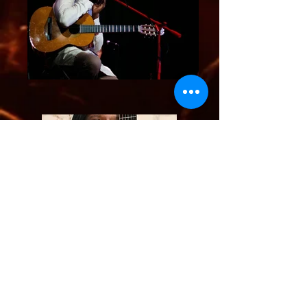
LYA-DIA
a joué au :
Musiques Métisses
d'Angoulême,
New Morging
de Paris,