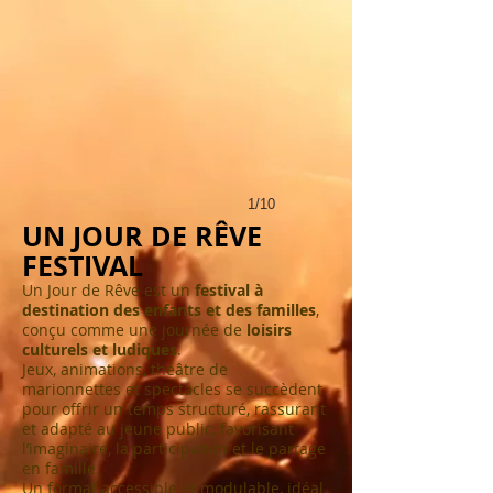
1/10
UN JOUR DE RÊVE
FESTIVAL
Un Jour de Rêve est un
festival à
destination des enfants et des familles
,
conçu comme une journée de
loisirs
culturels et ludiques
.
Jeux, animations, théâtre de
marionnettes et spectacles se succèdent
pour offrir un temps structuré, rassurant
et adapté au jeune public, favorisant
l’imaginaire, la participation et le partage
en famille.
Un format accessible et modulable, idéal