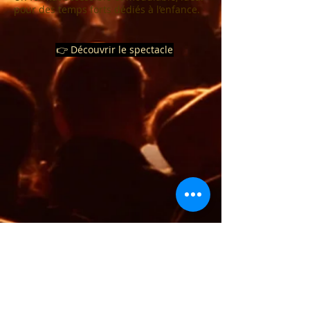
pour des temps forts dédiés à l’enfance.
👉 Découvrir le spectacle
1/5
ENJOY SPIRIT FESTIVAL
Le Enjoy Spirit Festival est un festival
dédié à la
musique spirituelle
, à la
méditation
et aux
pratiques de bien-
être
, proposé dans une approche