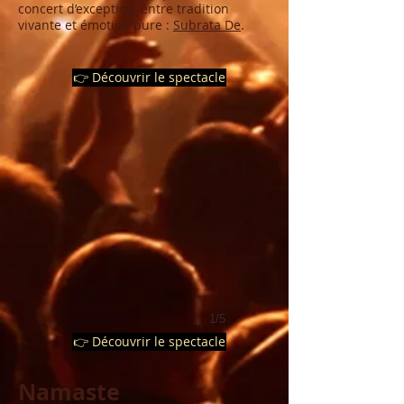
concert d’exception, entre tradition
vivante et émotion pure :
Subrata De
.
👉 Découvrir le spectacle
1/5
👉 Découvrir le spectacle
Namaste