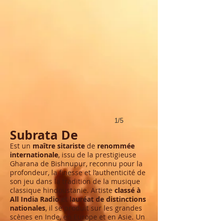
1/5
Subrata De
E
st un
maître sitariste
de
renommée
internationale
, issu de la prestigieuse
Gharana de Bishnupur, reconnu pour la
profondeur, la finesse et l’authenticité de
son jeu dans la tradition de la musique
classique hindoustanie. Artiste
classé à
All India Radio
et
lauréat de distinctions
nationales
, il se produit sur les grandes
scènes en Inde, en Europe et en Asie. Un