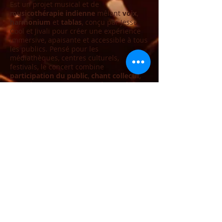
Est un projet musical et de
musicothérapie indienne
mêlant
voix
,
harmonium
et
tablas
, conçu par Jesse
Cool et Jivali pour créer une expérience
immersive, apaisante et accessible à tous
les publics. Pensé pour les
médiathèques, centres culturels,
festivals, le concert combine
participation du public
,
chant collectif
,
vibrations sonores
et
raga improvisé
. Un
concert profond et universel, pensé
comme un temps de pause et de
reconnexion intérieure :
Namaste
.