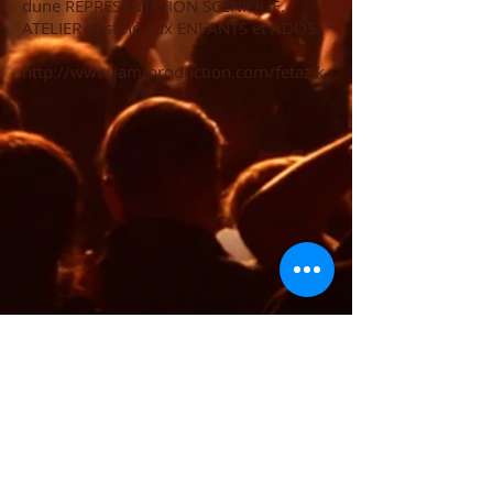
dune REPRÉSENTATION SCÉNIQUE.
ATELIER destiné aux ENFANTS et ADOS.
http://www.jam-production.com/fetazik
1/18
CONCERTS
MUSIQUE ACTUELLE & WORLD MUSIC
Destiné à un public familial
JESSE COOL
(Reggae World Music)
LYA-DIA
(Fusion Etnic)