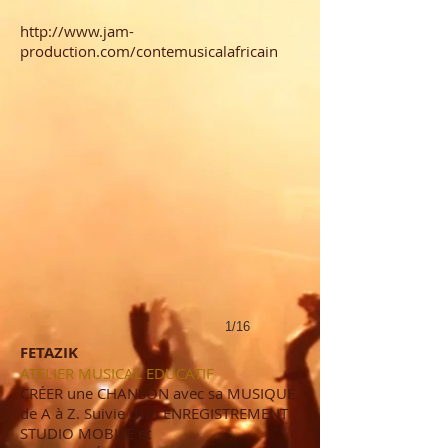
http://www.jam-
production.com/contemusicalafricain
1/16
FETAZIK
ATELIER MUSICAL EDUCATIF
CRÉER une CHANSON avec sa MUSIQUE
de A à Z. Suivie d'un ENREGISTREMENT
STUDIO MOBILE et