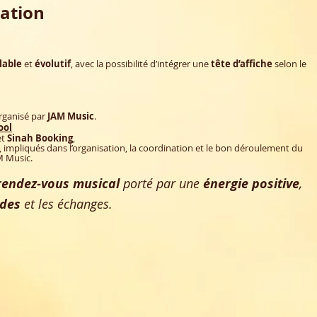
ation
able
et
évolutif
, avec la possibilité d’intégrer une
tête d’affiche
selon le
rganisé par
JAM Music
.
ool
et
Sinah Booking
,
 impliqués dans l’organisation, la coordination et le bon déroulement du
M Music.
rendez-vous musical
porté par une
énergie positive
,
ndes
et les échanges.