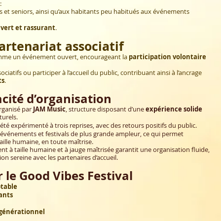
:
tes et seniors, ainsi qu’aux habitants peu habitués aux événements
uvert et rassurant
.
artenariat associatif
omme un événement ouvert, encourageant la
participation volontaire
ciatifs ou participer à l’accueil du public, contribuant ainsi à l’ancrage
ts
.
cité d’organisation
rganisé par
JAM Music
, structure disposant d’une
expérience solide
turels.
 été expérimenté à trois reprises, avec des
retours positifs du public
.
événements et festivals de plus grande ampleur, ce qui permet
aille humaine, en toute maîtrise.
ent à taille humaine et à jauge maîtrisée garantit une organisation fluide,
on sereine avec les partenaires d’accueil.
r le Good Vibes Festival
ptable
ants
générationnel