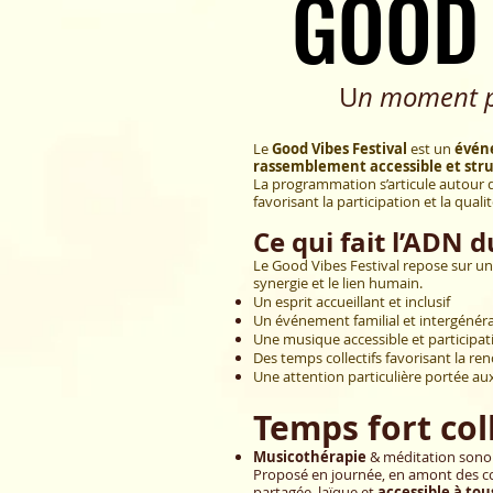
GOOD 
GOOD 
​ U
n moment po
Le
Good Vibes Festival
est un
événe
rassemblement accessible et str
La programmation s’articule autour 
favorisant la participation et la qual
Ce qui fait l’ADN 
Le Good Vibes Festival repose sur un
synergie et le lien humain.
Un esprit accueillant et inclusif
Un événement familial et intergénér
Une musique accessible et participat
Des temps collectifs favorisant la ren
Une attention particulière portée aux
Temps fort coll
Musicothérapie
& méditation sono
Proposé en journée, en amont des con
partagée,
laïque et
accessible à tou