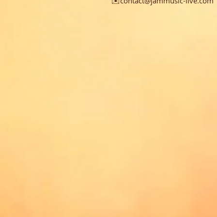
✉️contact@jammusic-live.com