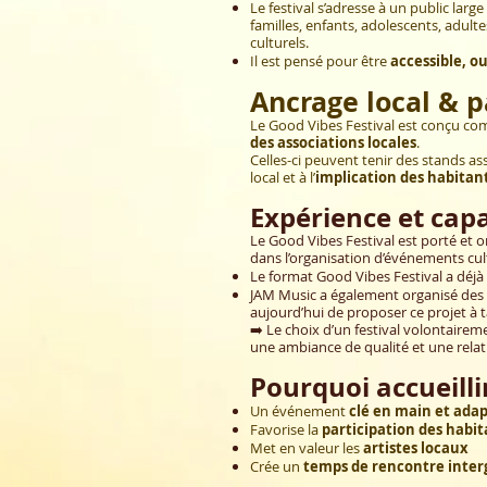
Le festival s’adresse à un public large 
familles, enfants, adolescents, adul
culturels.
Il est pensé pour être
accessible, o
Ancrage local & p
Le Good Vibes Festival est conçu c
des associations locales
.
Celles-ci peuvent tenir des stands asso
local et à l’
implication des habitan
Expérience et capa
Le Good Vibes Festival est porté et o
dans l’organisation d’événements cul
Le format Good Vibes Festival a déjà
JAM Music a également organisé des 
aujourd’hui de proposer ce projet à t
➡️ Le choix d’un festival volontairem
une ambiance de qualité et une relati
Pourquoi accueilli
Un événement
clé en main et ada
Favorise la
participation des habit
Met en valeur les
artistes locaux
Crée un
temps de rencontre inter