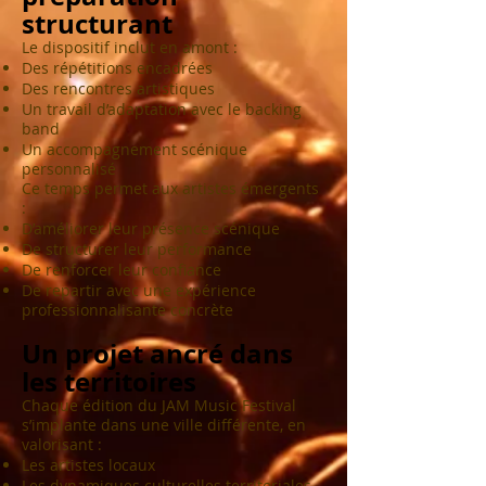
structurant
Le dispositif inclut en amont :
Des répétitions encadrées
Des rencontres artistiques
Un travail d’adaptation avec le backing
band
Un accompagnement scénique
personnalisé
Ce temps permet aux artistes émergents
:
D’améliorer leur présence scénique
De structurer leur performance
De renforcer leur confiance
De repartir avec une expérience
professionnalisante concrète
Un projet ancré dans
les territoires
Chaque édition du JAM Music Festival
s’implante dans une ville différente, en
valorisant :
Les artistes locaux
Les dynamiques culturelles territoriales