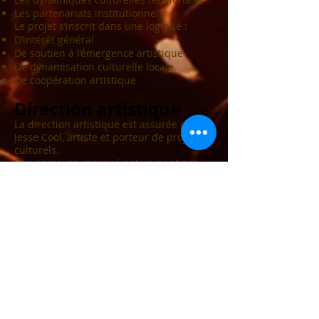
Les partenariats institutionnels
Le projet s’inscrit dans une logique :
D’intérêt général
De soutien à l’émergence artistique
De dynamisation culturelle locale
De coopération artistique
Direction artistique
La direction artistique est assurée par
Jesse Cool, artiste et porteur de projets
culturels.
Son parcours, marqué notamment par
les Chantiers des Francofolies, le
Printemps de Bourges et un dispositif
musical porté par MCM TV, lui permet
d’apporter :
Une exigence musicale affirmée
Une expérience scénique solide
Une capacité à fédérer artistes et publics
Une vision structurée du développement
artistique
Objectifs du JAM Music