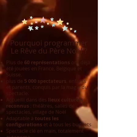
Pourquoi programmer
Le Rêve du Père Noël ?
Plus de
60 représentations
ont déjà
été jouées en France, Belgique et
Suisse.
plus de
5 000 spectateurs
, enfants
et parents, conquis par la magie du
spectacle.
Accueilli dans des
lieux culturels
reconnus
: théâtres, salles de
spectacles, village de Noël
Adaptable à
toutes les
configurations
et à tous les budgets
Spectacle clé en main, totalement