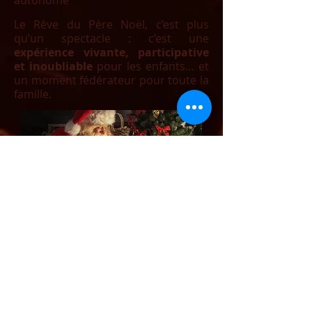
autonome
Le Rêve du Père Noël, c’est plus
qu’un spectacle : c’est une
expérience vivante, participative
et inoubliable
pour les enfants… et
un moment fédérateur pour toute la
famille.
Porté par deux comédiens
talentueux de la compagnie
Par
Mabouille
, Le Rêve du Père Noël
entraîne les enfants dans une
aventure rythmée et féérique,