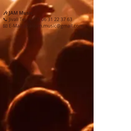
🎶 JAM Music
📞 Jivali Tel.: (+33)
06 31 22 37 63
📧 E-Mail:
jivalijam.music@gmail.com