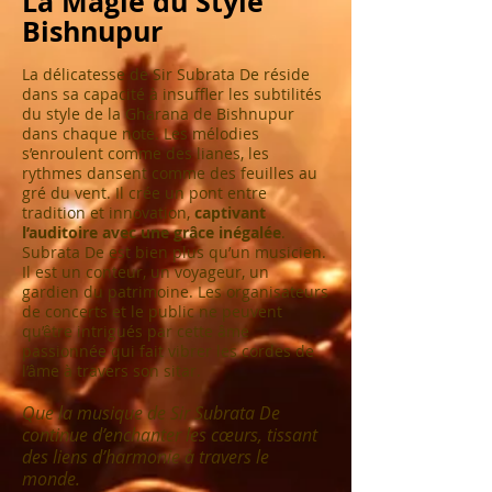
La Magie du Style
Bishnupur
La délicatesse de Sir Subrata De réside
dans sa capacité à insuffler les subtilités
du style de la Gharana de Bishnupur
dans chaque note. Les mélodies
s’enroulent comme des lianes, les
rythmes dansent comme des feuilles au
gré du vent. Il crée un pont entre
tradition et innovation,
captivant
l’auditoire avec une grâce inégalée
.
Subrata De est bien plus qu’un musicien.
Il est un conteur, un voyageur, un
gardien du patrimoine. Les organisateurs
de concerts et le public ne peuvent
qu’être intrigués par cette âme
passionnée qui fait vibrer les cordes de
l’âme à travers son sitar.
Que la musique de Sir Subrata De
continue d’enchanter les cœurs, tissant
des liens d’harmonie à travers le
monde.