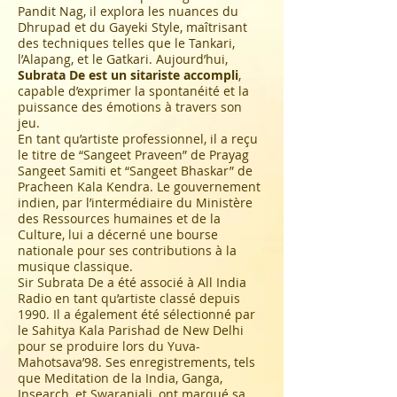
Pandit Nag, il explora les nuances du
Dhrupad et du Gayeki Style, maîtrisant
des techniques telles que le Tankari,
l’Alapang, et le Gatkari. Aujourd’hui,
Subrata De est un sitariste accompli
,
capable d’exprimer la spontanéité et la
puissance des émotions à travers son
jeu.
En tant qu’artiste professionnel, il a reçu
le titre de “Sangeet Praveen” de Prayag
Sangeet Samiti et “Sangeet Bhaskar” de
Pracheen Kala Kendra. Le gouvernement
indien, par l’intermédiaire du Ministère
des Ressources humaines et de la
Culture, lui a décerné une bourse
nationale pour ses contributions à la
musique classique.
Sir Subrata De a été associé à All India
Radio en tant qu’artiste classé depuis
1990. Il a également été sélectionné par
le Sahitya Kala Parishad de New Delhi
pour se produire lors du Yuva-
Mahotsava’98. Ses enregistrements, tels
que Meditation de la India, Ganga,
Insearch, et Swaranjali, ont marqué sa