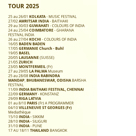
TOUR 2025
25 au 26/01
KOLKATA
- MUSIC FESTIVAL
27/02
AMRITSAR INDIA
- BAITHAKI
29 au 30/03
GUWAHATI
- COLOURS OF INDIA
24 au 25/04
COIMBATORE
- GHARANA
FESTIVAL INDIA
26 au 27/04
KOCHI
- COLOURS OF INDIA
16/05
BADEN BADEN
17/05
GERMANIE Church - Buhl
19/05
BASEL
20/05
LAUSANNE
(SUISSE)
21/05
ZURICH
23/05
MONTFERMEIL
(Fr)
27 au 29/05
LA PALMA
Museum
25 au 28/08
INDIA
RABINDRA
MANDAP
,
BHUBANESWAR,
ODISHA
BARSHA
FESTIVAL
11/09
INDIA BAITHAKI FESTIVAL, CHENNAI
22/09
GERMANY
- KONSTANZ
29/09
RIGA LATVIA
01 au 8/10
PARIS
(Fr) A PROGRAMMER
04/10
VILLENEUVE ST GEORGES (Fr)
Mediathèque
15/10
INDIA -
SIKKIM
28/10
INDIA -
SILIGURI
31/10
INDIA
- PUNE
17 AU 18/11
THAILAND
BANGKOK